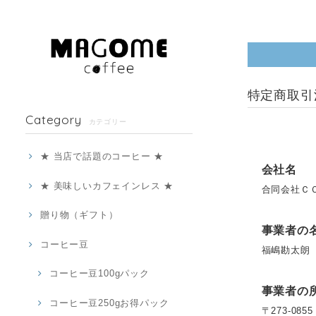
特定商取引
Category
カテゴリー
★ 当店で話題のコーヒー ★
会社名
★ 美味しいカフェインレス ★
合同会社Ｃ
贈り物（ギフト）
事業者の
コーヒー豆
福嶋勘太朗
コーヒー豆100gパック
事業者の
コーヒー豆250gお得パック
〒273-0855