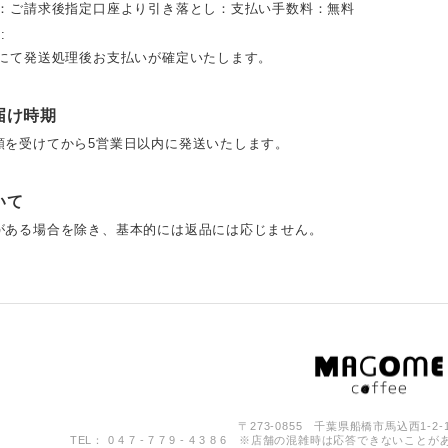
替：ご請求後指定口座より引き落とし：支払い手数料：無料
:
プにて発送処理後お支払いが確定いたします。
届け時期
頼を受けてから5営業日以内に発送いたします。
いて
がある場合を除き、基本的には返品には応じません。
〒273-0855 千葉県船橋市馬込西1-2-
TEL： 0 4 7 - 7 7 9 - 4 3 8 6 ※店舗の混雑時は応答でき